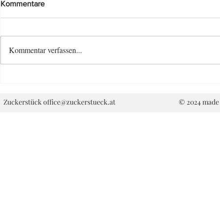
Kommentare
Kokos Cake
Kommentar verfassen...
Mini Mango Pavlova
Zuckerstück
office@zuckerstueck.at
© 2024 made 