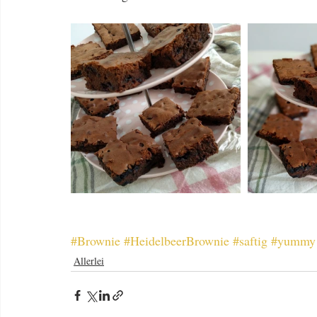
#Brownie
#HeidelbeerBrownie
#saftig
#yummy
Allerlei